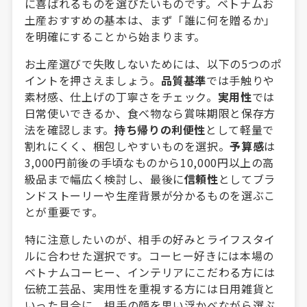
に喜ばれるものを選びたいものです。ベトナムお
土産おすすめの基本は、まず「誰に何を贈るか」
を明確にすることから始まります。
お土産選びで失敗しないためには、以下の5つのポ
イントを押さえましょう。
品質基準
では手触りや
素材感、仕上げの丁寧さをチェック。
実用性
では
日常使いできるか、食べ物なら賞味期限と保存方
法を確認します。
持ち帰りの利便性
として軽量で
割れにくく、梱包しやすいものを選択。
予算感
は
3,000円前後の手頃なものから10,000円以上の高
級品まで幅広く検討し、最後に
信頼性
としてブラ
ンドストーリーや生産背景が分かるものを選ぶこ
とが重要です。
特に注意したいのが、相手の好みとライフスタイ
ルに合わせた選択です。コーヒー好きには本場の
ベトナムコーヒー、インテリアにこだわる方には
伝統工芸品、実用性を重視する方には日用雑貨と
いった具合に、相手の顔を思い浮かべながら選ぶ