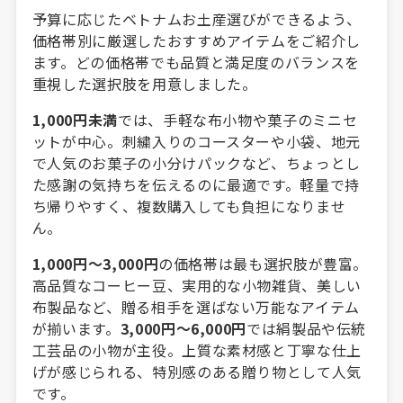
予算に応じたベトナムお土産選びができるよう、
価格帯別に厳選したおすすめアイテムをご紹介し
ます。どの価格帯でも品質と満足度のバランスを
重視した選択肢を用意しました。
1,000円未満
では、手軽な布小物や菓子のミニセ
ットが中心。刺繍入りのコースターや小袋、地元
で人気のお菓子の小分けパックなど、ちょっとし
た感謝の気持ちを伝えるのに最適です。軽量で持
ち帰りやすく、複数購入しても負担になりませ
ん。
1,000円〜3,000円
の価格帯は最も選択肢が豊富。
高品質なコーヒー豆、実用的な小物雑貨、美しい
布製品など、贈る相手を選ばない万能なアイテム
が揃います。
3,000円〜6,000円
では絹製品や伝統
工芸品の小物が主役。上質な素材感と丁寧な仕上
げが感じられる、特別感のある贈り物として人気
です。