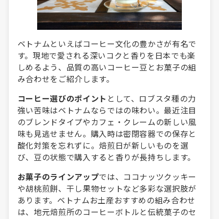
ベトナムといえばコーヒー文化の豊かさが有名で
す。現地で愛される深いコクと香りを日本でも楽
しめるよう、品質の高いコーヒー豆とお菓子の組
み合わせをご紹介します。
コーヒー選びのポイント
として、ロブスタ種の力
強い苦味はベトナムならではの味わい。最近注目
のブレンドタイプやカフェ・クレームの新しい風
味も見逃せません。購入時は密閉容器での保存と
酸化対策を忘れずに。焙煎日が新しいものを選
び、豆の状態で購入すると香りが長持ちします。
お菓子のラインアップ
では、ココナッツクッキー
や胡桃煎餅、干し果物セットなど多彩な選択肢が
あります。ベトナムお土産おすすめの組み合わせ
は、地元焙煎所のコーヒーボトルと伝統菓子のセ