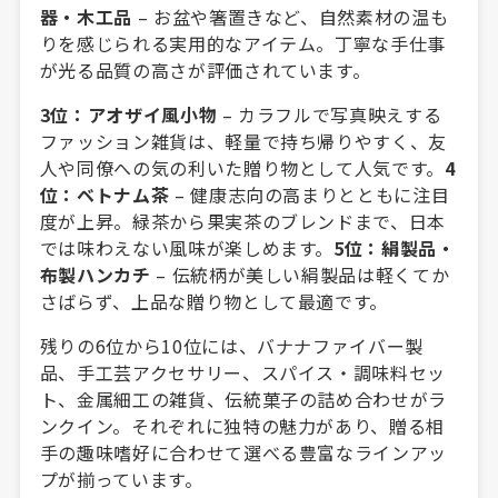
器・木工品
– お盆や箸置きなど、自然素材の温も
りを感じられる実用的なアイテム。丁寧な手仕事
が光る品質の高さが評価されています。
3位：アオザイ風小物
– カラフルで写真映えする
ファッション雑貨は、軽量で持ち帰りやすく、友
人や同僚への気の利いた贈り物として人気です。
4
位：ベトナム茶
– 健康志向の高まりとともに注目
度が上昇。緑茶から果実茶のブレンドまで、日本
では味わえない風味が楽しめます。
5位：絹製品・
布製ハンカチ
– 伝統柄が美しい絹製品は軽くてか
さばらず、上品な贈り物として最適です。
残りの6位から10位には、バナナファイバー製
品、手工芸アクセサリー、スパイス・調味料セッ
ト、金属細工の雑貨、伝統菓子の詰め合わせがラ
ンクイン。それぞれに独特の魅力があり、贈る相
手の趣味嗜好に合わせて選べる豊富なラインアッ
プが揃っています。