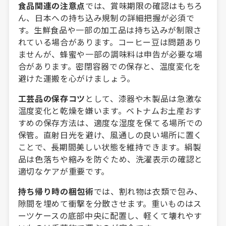
食品関連の注意点
では、賞味期限の確認はもちろ
ん、日本への持ち込み規制の詳細把握が必須で
す。生鮮食品や一部の加工品は持ち込みが制限さ
れている場合があります。コーヒー豆は問題あり
ませんが、蜂蜜や一部の調味料は申告が必要な場
合があります。密閉容器での保存と、温度変化を
避けた運搬を心がけましょう。
工芸品の保存コツ
として、漆器や木製品は急激な
温度変化と乾燥を嫌います。ベトナムお土産おす
すめの保存方法は、適度な湿度を保てる場所での
保管。直射日光を避け、風通しの良い場所に置く
ことで、長期間美しい状態を維持できます。絹製
品は色落ちや縮みを防ぐため、洗濯表示の確認と
適切なケアが重要です。
持ち帰り時の梱包術
では、割れ物は衣類で包み、
隙間を埋めて衝撃を分散させます。重いものはス
ーツケースの底部中央に配置し、軽くて壊れやす