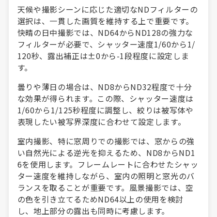
天候や撮影シーンに応じた適切なNDフィルターの
選択は、一貫した画質を維持する上で重要です。
快晴の日中撮影では、ND64からND128の強力な
フィルターが必要で、シャッター速度1/60から1/
120秒、露出補正は±0から-1段程度に設定しま
す。
曇りや薄日の場合は、ND8からND32程度で十分
な効果が得られます。この際、シャッター速度は
1/60から1/125秒程度に調整し、絞りは被写体や
表現したい被写界深度に合わせて設定します。
室内撮影、特に窓周りでの撮影では、窓からの強
い自然光による逆光を抑えるため、ND8からND1
6を使用します。フレームレートに合わせたシャッ
ター速度を維持しながら、室内の照明と窓光のバ
ランスを取ることが重要です。風景撮影では、空
の色を引き立てるためND64以上の使用を検討
し、地上部分の露出も同時に考慮します。