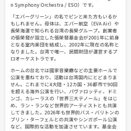
n Symphony Orchestra / ESO）です。
「エバーグリーン」の名でピンと来た方もいるか
もしれません。母体は、エバー航空（EVA Air）や
長榮海運で知られる台湾の長榮グループ。創業者
の張榮發が設立した張榮發基金会が2001年に前身
となる室内楽団を結成し、2002年に現在の名称と
なりました。台湾で唯一、民間財団が運営するプ
ロオーケストラです。
ホームの台北では國家音樂廳などの主要ホールで
公演を重ねており、活動は台湾国内にとどまりま
せん。これまでに4大陸・12カ国・36都市で90回
を超える海外公演を行い、パヴァロッティ、ドミ
ンゴ、カレーラスの「世界三大テノール」をはじ
め、ラン・ランなど世界的アーティストとも共演
してきました。2026年も世界的バス・バリトンの
ブリン・ターフェルとの共演やシンガポール公演
など、国際的な活動を加速させています。基金会