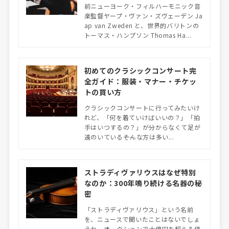
前ニューヨーク・フィルハーモニック音
楽監督ヤープ・ヴァン・ズヴェーデン Ja
ap van Zweden と、世界的バリトンの
トーマス・ハンプソン Thomas Ha...
初めてのクラシックコンサート完
全ガイド：服装・マナー・チケッ
トの買い方
クラシックコンサートに行ってみたいけ
れど、「何を着ていけばいいの？」「拍
手はいつするの？」が分からなくて足が
遠のいている――そんな方は多い...
ストラディヴァリウスはなぜ特別
なのか：300年鳴り続ける名器の秘
密
「ストラディヴァリウス」という名前
を、ニュースで聞いたことはないでしょ
うか。オークションで十億円を超える値