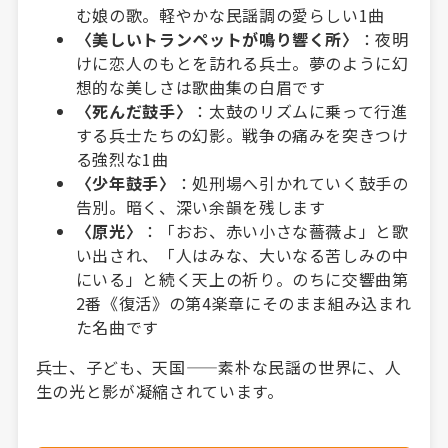
む娘の歌。軽やかな民謡調の愛らしい1曲
〈美しいトランペットが鳴り響く所〉
：夜明
けに恋人のもとを訪れる兵士。夢のように幻
想的な美しさは歌曲集の白眉です
〈死んだ鼓手〉
：太鼓のリズムに乗って行進
する兵士たちの幻影。戦争の痛みを突きつけ
る強烈な1曲
〈少年鼓手〉
：処刑場へ引かれていく鼓手の
告別。暗く、深い余韻を残します
〈原光〉
：「おお、赤い小さな薔薇よ」と歌
い出され、「人はみな、大いなる苦しみの中
にいる」と続く天上の祈り。のちに交響曲第
2番《復活》の第4楽章にそのまま組み込まれ
た名曲です
兵士、子ども、天国——素朴な民謡の世界に、人
生の光と影が凝縮されています。