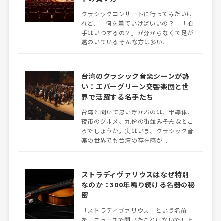
クラシックコンサートに行ってみたいけ
れど、「何を着ていけばいいの？」「拍
手はいつするの？」が分からなくて足が
遠のいている――そんな方は多い...
台湾のクラシック音楽シーンが熱
い：エバーグリーン交響楽団と世
界で活躍する名手たち
台湾と聞いて思い浮かぶのは、半導体、
夜市のグルメ、九份の街並み――そんなとこ
ろでしょうか。実はいま、クラシック音
楽の世界でも台湾の存在感が...
ストラディヴァリウスはなぜ特別
なのか：300年鳴り続ける名器の秘
密
「ストラディヴァリウス」という名前
を、ニュースで聞いたことはないでしょ