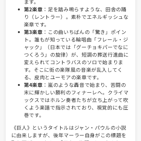
ます。
第2楽章
：足を踏み鳴らすような、田舎の踊
り（レントラー）。素朴でエネルギッシュな
楽章です。
第3楽章
：この曲いちばんの「驚き」ポイン
ト。誰もが知っている輪唱曲「フレール・ジ
ャック」（日本では「グーチョキパーでなに
つくろう」の旋律）が、短調の葬送行進曲に
変えられてコントラバスのソロで始まりま
す。そこに街の楽隊風の音楽が乱入してく
る、皮肉とユーモアの楽章です。
第4楽章
：嵐のような轟音で始まり、苦闘の
末に輝かしい勝利のフィナーレへ。クライマ
ックスではホルン奏者たちが立ち上がって吹
くよう楽譜で指示されており、視覚的にも圧
巻です。
《巨人》というタイトルはジャン・パウルの小説
に由来しますが、後年マーラー自身がこの標題を