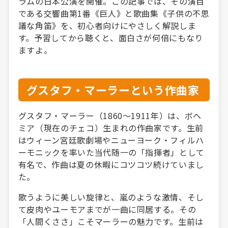
ラムの日本公演を開催。この記事では、その演目
である交響曲第1番《巨人》と歌曲集《子供の不思
議な角笛》を、初心者向けにやさしく解説しま
す。予習してから聴くと、面白さが何倍にもなり
ますよ。
グスタフ・マーラーという作曲家
グスタフ・マーラー（1860〜1911年）は、ボヘ
ミア（現在のチェコ）生まれの作曲家です。生前
はウィーン宮廷歌劇場やニューヨーク・フィルハ
ーモニックを率いた当代随一の「指揮者」として
有名で、作曲は夏の休暇にコツコツ続けていまし
た。
歌うように美しい旋律と、嵐のような激情、そし
て皮肉やユーモアまでが一曲に同居する。その
「人間くささ」こそマーラーの魅力です。生前は