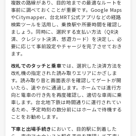
複数の路線があり、目的地までの最適なルートを
事前に調べておくことが重要です。Google Maps
やCitymapper、台北MRT公式アプリなどの経路
検索ツールを活用し、乗換駅や所要時間を確認し
ましょう。同時に、選択する支払い方法（QR決
済、クレジット決済、悠遊カード）を決定し、必
要に応じて事前設定やチャージを完了させておき
ます。
改札でのタッチと乗車
では、選択した決済方法を
改札機の指定された読み取りエリアにかざしま
す。読み取り音と画面表示を確認してゲートが開
いたら、速やかに通過します。ホームでは進行方
向と電車の行き先を再度確認し、適切な車両に乗
車します。台北地下鉄は時間通りに運行されてい
るため、予定時刻の数分前にはホームで待機する
ことをお勧めします。
下車と出場手続き
において、目的駅に到着した
ら、車内アナウンスと駅名表示を確認して下車し