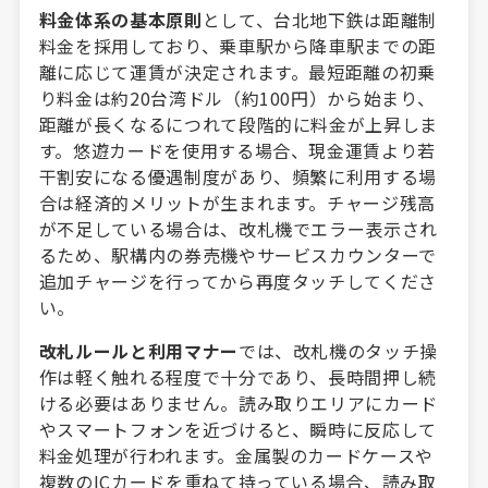
料金体系の基本原則
として、台北地下鉄は距離制
料金を採用しており、乗車駅から降車駅までの距
離に応じて運賃が決定されます。最短距離の初乗
り料金は約20台湾ドル（約100円）から始まり、
距離が長くなるにつれて段階的に料金が上昇しま
す。悠遊カードを使用する場合、現金運賃より若
干割安になる優遇制度があり、頻繁に利用する場
合は経済的メリットが生まれます。チャージ残高
が不足している場合は、改札機でエラー表示され
るため、駅構内の券売機やサービスカウンターで
追加チャージを行ってから再度タッチしてくださ
い。
改札ルールと利用マナー
では、改札機のタッチ操
作は軽く触れる程度で十分であり、長時間押し続
ける必要はありません。読み取りエリアにカード
やスマートフォンを近づけると、瞬時に反応して
料金処理が行われます。金属製のカードケースや
複数のICカードを重ねて持っている場合、読み取