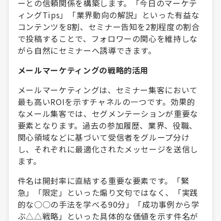
ーとの信頼関係を構築します。「今日のマーケテ
ィングTips」「業界動向の解説」といった有益な
コンテンツを8割、セミナー告知を2割程度の割合
で投稿することで、フォロワーの関心を維持しな
がら自然にセミナーへ誘導できます。
メールマーケティングの戦略的活用
メールマーケティングは、セミナー集客において
最も高いROIを示すチャネルの一つです。効果的
なメール集客では、セグメンテーションが重要な
要素となります。過去の参加履歴、業界、役職、
関心領域などに基づいて受信者をグループ分け
し、それぞれに最適化されたメッセージを送信し
ます。
件名は開封率に直結する重要な要素です。「緊
急」「限定」といった煽り文句ではなく、「実践
的な○○の手法を学べる90分」「成功事例から学
ぶ△△戦略」といった具体的な価値を示す件名が